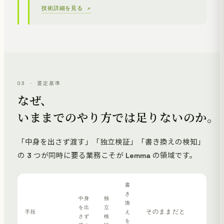
技術詳細を見る ↗
03 · 選定基準
なぜ、
いままでのやり方では足りないのか。
「中身を出さず渡す」「独立検証」「書き換えの検知」
の 3 つが同時に要る業務こそが Lemma の領域です。
書
き
中身
独
換
を出
立
そのままだと
手段
え
さず
検
を