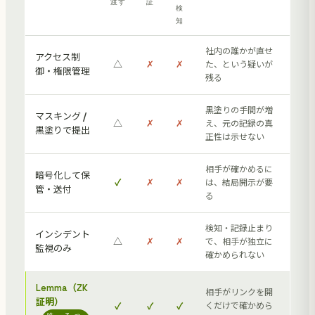
渡す
証
検
知
社内の誰かが直せ
アクセス制
△
✗
✗
た、という疑いが
御・権限管理
残る
黒塗りの手間が増
マスキング /
△
✗
✗
え、元の記録の真
黒塗りで提出
正性は示せない
相手が確かめるに
暗号化して保
✓
✗
✗
は、結局開示が要
管・送付
る
検知・記録止まり
インシデント
△
✗
✗
で、相手が独立に
監視のみ
確かめられない
Lemma（ZK
相手がリンクを開
証明）
✓
✓
✓
くだけで確かめら