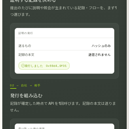
証明する記録を決める
提出のたびに説明や照会が生まれている記録・フローを、まず1
つ選びます。
証明の発行
送るもの
ハッシュのみ
記録の本文
送信されません
発行しました 0x68d4…9f01
02 — 自社 → 相手
発行を組み込む
記録が確定した時点で API を1回呼びます。記録の本文は送りま
せん。
受け取った側の画面