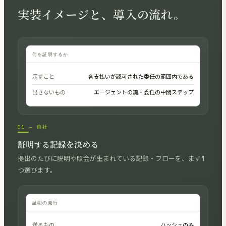
実装イメージと、導入の流れ。
何を証明するか
示すこと
各支払いが認可された委任の範囲内である
出さないもの
エージェントの鍵・委任の中間ステップ
01 — 自社
証明する記録を決める
提出のたびに説明や照会が生まれている記録・フローを、まず1
つ選びます。
証明の発行
送るもの
ハッシュのみ