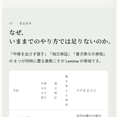
03 · 選定基準
なぜ、
いままでのやり方では足りないのか。
「中身を出さず渡す」「独立検証」「書き換えの検知」
の 3 つが同時に要る業務こそが Lemma の領域です。
書
き
中身
独
換
を出
立
そのままだと
手段
え
さず
検
を
渡す
証
検
知
社内の誰かが直せ