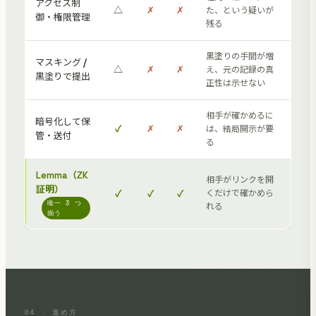
アクセス制
△
✗
✗
た、という疑いが
御・権限管理
残る
黒塗りの手間が増
マスキング /
△
✗
✗
え、元の記録の真
黒塗りで提出
正性は示せない
相手が確かめるに
暗号化して保
✓
✗
✗
は、結局開示が要
管・送付
る
Lemma（ZK
相手がリンクを開
証明）
✓
✓
✓
くだけで確かめら
唯一 3 つ
れる
揃う
04 · 進め方