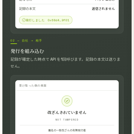
記録の本文
送信されません
発行しました 0x68d4…9f01
02 — 自社 → 相手
発行を組み込む
記録が確定した時点で API を1回呼びます。記録の本文は送りま
せん。
受け取った側の画面
改ざんされていません
NOT TAMPERED
署名の一致
改ざんの有無
発行者