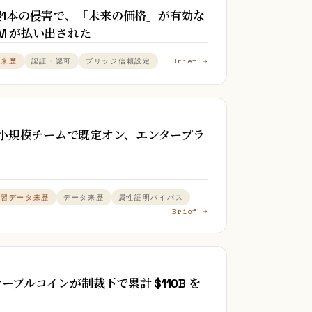
名鍵1本の侵害で、「未来の価格」が有効な
8M が払い出された
Brief →
タ来歴
認証・認可
ブリッジ信頼設定
個人・小規模チームで既定オン、エンタープラ
学習データ来歴
データ来歴
属性証明バイパス
Brief →
ーブルコインが制裁下で累計 $110B を