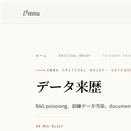
ホーム
/
CRITICAL BRIEF
/
CATEGORY ARC
LEMMA CRITICAL BRIEF
· CATEGO
データ来歴
RAG poisoning、訓練データ汚染、documen
44 件の Brief