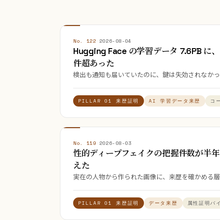
No. 122
·
2026-08-04
Hugging Face の学習データ 7.6PB
件超あった
検出も通知も届いていたのに、鍵は失効されなかった（Truf
PILLAR 01 来歴証明
AI 学習データ来歴
コ
No. 119
·
2026-08-03
性的ディープフェイクの把握件数が半年で
えた
実在の人物から作られた画像に、来歴を確かめる層
PILLAR 01 来歴証明
データ来歴
属性証明バ