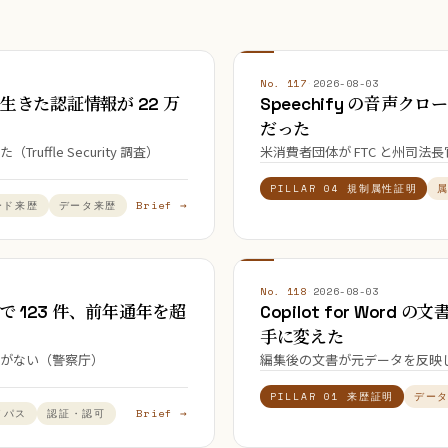
No. 117
·
2026-08-03
 に、生きた認証情報が 22 万
Speechify の音声
だった
fle Security 調査）
米消費者団体が FTC と州司法
PILLAR 04 規制属性証明
Brief →
ード来歴
データ来歴
No. 118
·
2026-08-03
 123 件、前年通年を超
Copilot for Wo
手に変えた
がない（警察庁）
編集後の文書が元データを反映
PILLAR 01 来歴証明
デー
Brief →
イパス
認証・認可