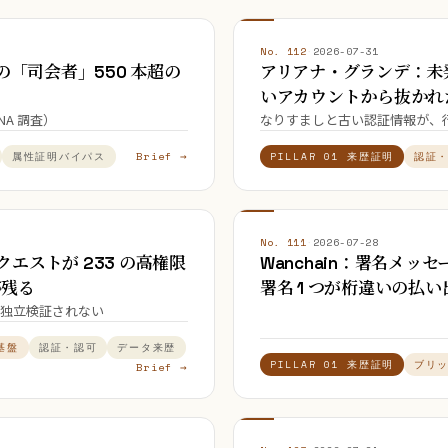
No. 112
·
2026-07-31
 生成の「司会者」550 本超の
アリアナ・グランデ：未
いアカウントから抜かれ
NA 調査）
なりすましと古い認証情報が、
Brief →
属性証明バイパス
PILLAR 01 来歴証明
認証
No. 111
·
2026-07-28
証リクエストが 233 の高権限
Wanchain：署名メ
が残る
署名 1 つが桁違いの払
独立検証されない
基盤
認証・認可
データ来歴
PILLAR 01 来歴証明
ブリ
Brief →