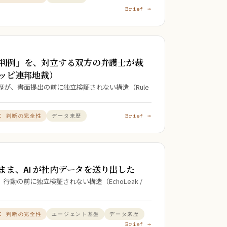
Brief →
ない判例」を、対立する双方の弁護士が裁
ッピ連邦地裁）
来歴が、書面提出の前に独立検証されない構造（Rule
Brief →
I 判断の完全性
データ来歴
ま、AI が社内データを送り出した
動の前に独立検証されない構造（EchoLeak /
I 判断の完全性
エージェント基盤
データ来歴
Brief →