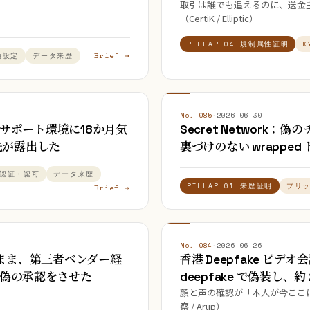
取引は誰でも追えるのに、送金
（CertiK / Elliptic）
PILLAR 04 規制属性証明
K
Brief →
頼設定
データ来歴
No. 085
·
2026-06-30
内サポート環境に18か月気
Secret Networ
先が露出した
裏づけのない wrappe
認証・認可
データ来歴
PILLAR 01 来歴証明
ブリ
Brief →
No. 084
·
2026-06-26
れたまま、第三者ベンダー経
香港 Deepfake ビ
者に偽の承認をさせた
deepfake で偽装し、
顔と声の確認が「本人が今ここ
察 / Arup）