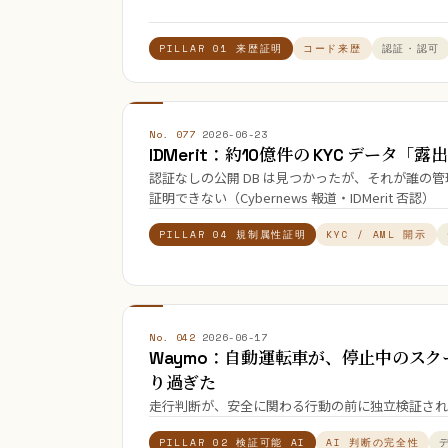
PILLAR 01 来歴証明
コード来歴
認証・認可
No. 077
·
2026-06-23
IDMerit：約10億件の KYC データ「
認証なしの公開 DB は見つかったが、それが誰の
証明できない（Cybernews 報道・IDMerit 否認）
PILLAR 04 規制属性証明
KYC / AML 開示
No. 042
·
2026-06-17
Waymo：自動運転車が、停止中のス
り過ぎた
走行判断が、安全に関わる行動の前に独立検証されな
PILLAR 02 検証可能 AI
AI 判断の完全性