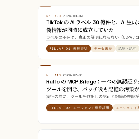
No. 120
·
2026-08-03
TikTok の AI ラベル 30 億件と、AI
偽情報が同時に成立していた
ラベルの不在は、真正の証明にならない（C2PA / C
PILLAR 01 来歴証明
データ来歴
認証・認可
No. 113
·
2026-07-31
Ruflo の MCP Bridge：一つの無認
ツールを開き、パッチ後も記憶の汚染
実行の前に、ツール呼び出しの認可と記憶の来歴が
PILLAR 03 エージェント権限証明
エージェント