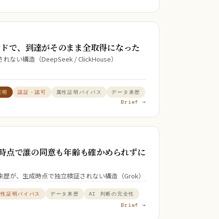
エンドで、到達がそのまま全取得になった
構造（DeepSeek / ClickHouse）
証明
認証・認可
属性証明バイパス
データ来歴
Brief →
時点で誰の同意も年齢も確かめられずに
歴が、生成時点で独立検証されない構造（Grok）
属性証明バイパス
データ来歴
AI 判断の完全性
Brief →