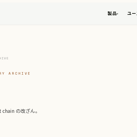
製品
ユー
▾
HIVE
RY ARCHIVE
t chain の改ざん。