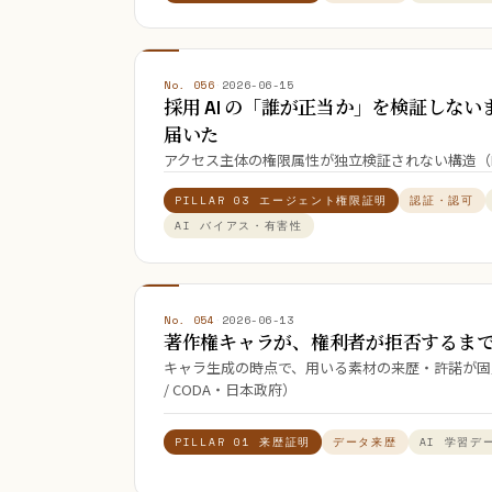
No. 056
·
2026-06-15
採用 AI の「誰が正当か」を検証しないま
届いた
アクセス主体の権限属性が独立検証されない構造（McHire 
PILLAR 03 エージェント権限証明
認証・認可
AI バイアス・有害性
No. 054
·
2026-06-13
著作権キャラが、権利者が拒否するま
キャラ生成の時点で、用いる素材の来歴・許諾が固定されな
/ CODA・日本政府）
PILLAR 01 来歴証明
データ来歴
AI 学習デ