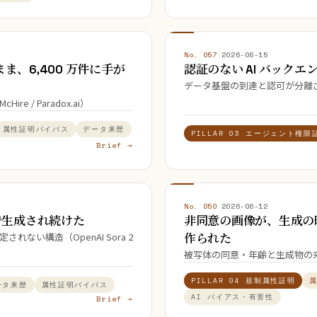
No. 057
·
2026-06-15
ま、6,400 万件に手が
認証のない AI バック
データ基盤の到達と認可が分離されない
/ Paradox.ai）
属性証明バイパス
データ来歴
PILLAR 03 エージェント権限
Brief →
No. 050
·
2026-06-12
で生成され続けた
非同意の画像が、生成の
い構造（OpenAI Sora 2
作られた
被写体の同意・年齢と生成物の来
PILLAR 04 規制属性証明
ータ来歴
属性証明バイパス
AI バイアス・有害性
Brief →