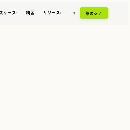
スケース
料金
リソース
EN
始める ↗
▾
▾