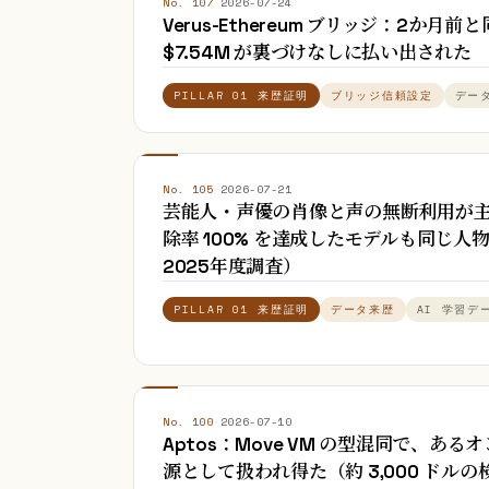
No. 107
·
2026-07-24
Verus-Ethereum ブリッジ：2か
$7.54M が裏づけなしに払い出された
PILLAR 01 来歴証明
ブリッジ信頼設定
デー
No. 105
·
2026-07-21
芸能人・声優の肖像と声の無断利用が主要 
除率 100% を達成したモデルも同じ人
2025年度調査）
PILLAR 01 来歴証明
データ来歴
AI 学習デ
No. 100
·
2026-07-10
Aptos：Move VM の型混同で、あ
源として扱われ得た（約 3,000 ドル