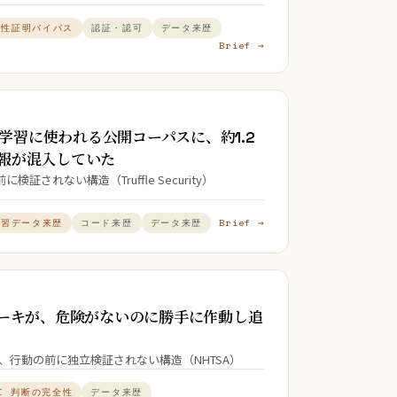
属性証明バイパス
認証・認可
データ来歴
Brief →
LM の学習に使われる公開コーパスに、約1.2
報が混入していた
されない構造（Truffle Security）
Brief →
学習データ来歴
コード来歴
データ来歴
動ブレーキが、危険がないのに勝手に作動し追
が、行動の前に独立検証されない構造（NHTSA）
I 判断の完全性
データ来歴