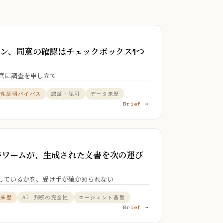
クローン、同意の確認はチェックボックス1つ
長官に調査を申し立て
属性証明バイパス
認証・認可
データ来歴
Brief →
rd の文書ワームが、生成された文書を次の運び
しているかを、受け手が確かめられない
タ来歴
AI 判断の完全性
エージェント基盤
Brief →