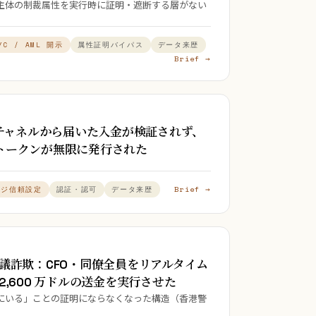
主体の制裁属性を実行時に証明・遮断する層がない
YC / AML 開示
属性証明バイパス
データ来歴
Brief →
k：偽のチャネルから届いた入金が検証されず、
d トークンが無限に発行された
Brief →
ッジ信頼設定
認証・認可
データ来歴
デオ会議詐欺：CFO・同僚全員をリアルタイム
約 2,600 万ドルの送金を実行させた
にいる」ことの証明にならなくなった構造（香港警