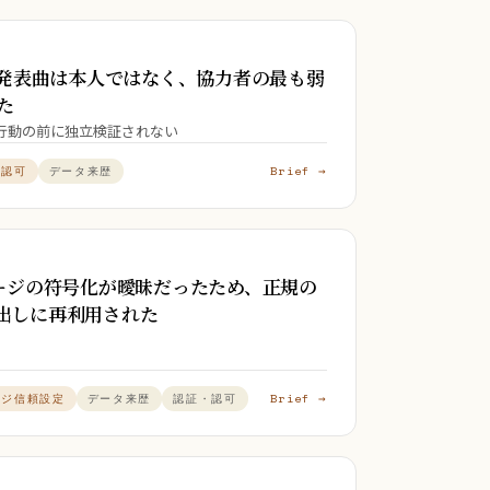
発表曲は本人ではなく、協力者の最も弱
た
行動の前に独立検証されない
Brief →
・認可
データ来歴
ッセージの符号化が曖昧だったため、正規の
い出しに再利用された
Brief →
ッジ信頼設定
データ来歴
認証・認可