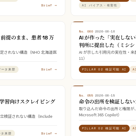
Brief →
AI バイアス・有害性
No. 060
·
2026-06-16
提のまま、患者 18 万
AI が作った「実在し
判所に提出した（ミシシ
定されない構造（NHO 北海道医
AI が示した引用元の実在性・
11）
Brief →
データ来歴
PILLAR 02 検証可能 AI
A
No. 055
·
2026-06-15
、AI 学習向けスクレイピング
命令の出所を検証しないま
取り込んだ命令の出所と権限が、行
Microsoft 365 Copilot）
証されない構造（Include
PILLAR 02 検証可能 AI
A
Brief →
ータ来歴