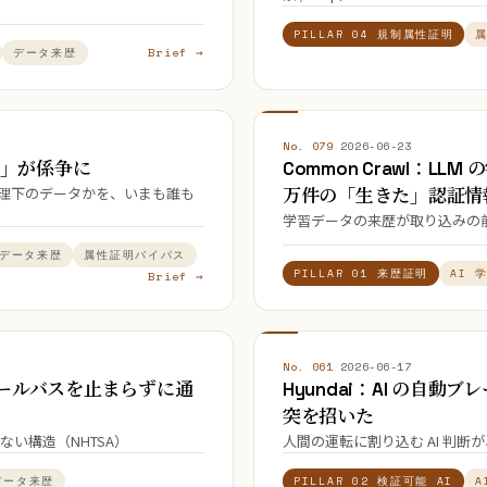
PILLAR 04 規制属性証明
Brief →
データ来歴
No. 079
·
2026-06-23
露出」が係争に
Common Crawl：L
管理下のデータかを、いまも誰も
万件の「生きた」認証情
学習データの来歴が取り込みの前に検証
データ来歴
属性証明バイパス
PILLAR 01 来歴証明
AI 
Brief →
No. 061
·
2026-06-17
クールバスを止まらずに通
Hyundai：AI の自
突を招いた
い構造（NHTSA）
人間の運転に割り込む AI 判断
データ来歴
PILLAR 02 検証可能 AI
A