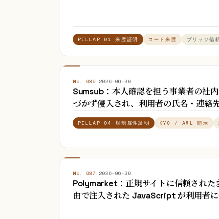
PILLAR 01 来歴証明
コード来歴
ブリッジ信
No. 086
·
2026-06-30
Sumsub：本人確認を担う事業者の社
づかず侵入され、利用者の氏名・連絡
PILLAR 04 規制属性証明
KYC / AML 開示
No. 087
·
2026-06-30
Polymarket：正規サイトに信頼さ
由で注入された JavaScript が利用