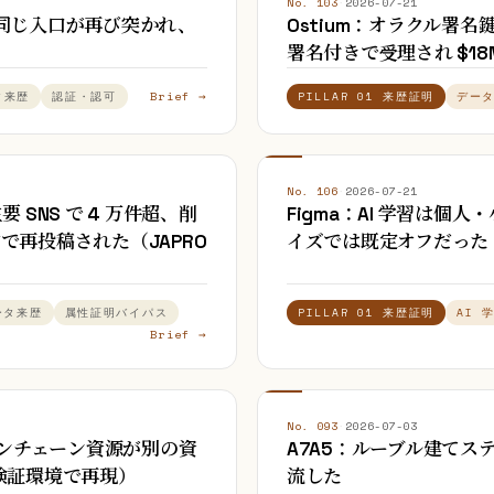
No. 103
·
2026-07-21
月前と同じ入口が再び突かれ、
Ostium：オラクル署
署名付きで受理され $1
Brief →
タ来歴
認証・認可
PILLAR 01 来歴証明
デー
No. 106
·
2026-07-21
SNS で 4 万件超、削
Figma：AI 学習は
物で再投稿された（JAPRO
イズでは既定オフだった
ータ来歴
属性証明バイパス
PILLAR 01 来歴証明
AI 
Brief →
No. 093
·
2026-07-03
るオンチェーン資源が別の資
A7A5：ルーブル建てステ
の検証環境で再現）
流した