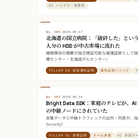
AI バイアス・有害性
No. 065
·
2026-06-17
北海道の国立病院：「破砕した」という前
人分の HDD が中古市場に流れた
機微媒体の廃棄が独立検証可能な破壊証跡として固
療センター・北海道がんセンター）
PILLAR 04 規制属性証明
属性証明バイパス
No. 063
·
2026-06-16
Bright Data SDK：家庭のテレビが
の中継ノードにされていた
収集データと中継トラフィックの出所・同意が、独立検
Security）
PILLAR 01 来歴証明
データ来歴
AI 学習デ