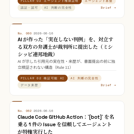
PILLAR 03 エージェント権限証明
エージェント基盤
Brief →
認証・認可
AI 判断の完全性
No. 060
·
2026-06-16
AI が作った「実在しない判例」を、対立す
る双方の弁護士が裁判所に提出した（ミシ
シッピ連邦地裁）
AI が示した引用元の実在性・来歴が、書面提出の前に独
立検証されない構造（Rule 11）
PILLAR 02 検証可能 AI
AI 判断の完全性
Brief →
データ来歴
No. 062
·
2026-06-16
Claude Code GitHub Action：`[bot]` を名
乗る 1 件の issue を信頼してエージェント
が特権実行した