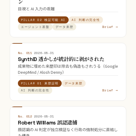
ン
目視と AI 入力の乖離
PILLAR 02 検証可能 AI
AI 判断の完全性
Brief →
エージェント基盤
データ来歴
No. 011
·
2026-05-31
SynthID 透かしが統計的に剥がされた
成果物に埋めた来歴印は除去も偽造もされうる（Google
DeepMind / Alosh Denny）
PILLAR 01 来歴証明
データ来歴
Brief →
AI 判断の完全性
No. 012
·
2026-05-31
Robert Williams 誤認逮捕
顔認識の AI 判定が独立検証なく行政の強制処分に直結し
た構造