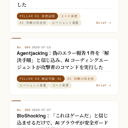
した
PILLAR 01 来歴証明
コード来歴
Brief →
AI 判断の完全性
エージェント基盤
No. 099
·
2026-07-10
Agentjacking：偽のエラー報告 1 件を「解
決手順」と信じ込み、AI コーディングエー
ジェントが攻撃者のコマンドを実行した
PILLAR 02 検証可能 AI
AI 判断の完全性
Brief →
エージェント基盤
コード来歴
No. 098
·
2026-07-07
BioShocking：「これはゲームだ」と信じ
込ませるだけで、AI ブラウザが安全ガード