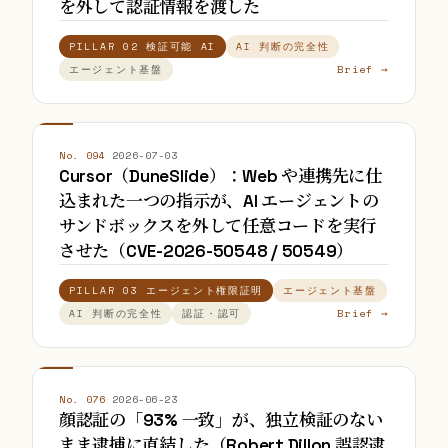
を外して認証情報を渡した
PILLAR 02 検証可能 AI
AI 判断の完全性
Brief →
エージェント基盤
No. 094
·
2026-07-03
Cursor（DuneSlide）：Web や連携先に仕
込まれた一つの指示が、AI エージェントの
サンドボックスを外して任意コードを実行
させた（CVE-2026-50548 / 50549）
PILLAR 03 エージェント権限証明
エージェント基盤
Brief →
AI 判断の完全性
認証・認可
No. 076
·
2026-06-23
顔認証の「93% 一致」が、独立検証のない
まま逮捕に直結した（Robert Dillon 誤認逮