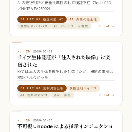
AI の走行判断と安全性属性の独立検証不在（Tesla FSD
／NHTSA EA26002）
PILLAR 02 検証可能 AI
AI 判断の完全性
Brief →
属性証明バイパス
AI バイアス・有害性
No. 034
·
2026-06-08
ライブ生体認証が「注入された映像」に突
破された
KYC は本人の生体を確認したと信じたが、撮影の来歴は
検証されなかった
PILLAR 04 規制属性証明
属性証明バイパス
Brief →
AI 判断の完全性
認証・認可
No. 024
·
2026-06-05
不可視 Unicode による指示インジェクショ