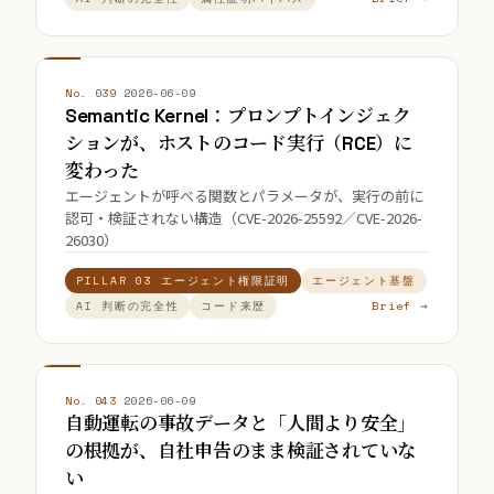
No. 039
·
2026-06-09
Semantic Kernel：プロンプトインジェク
ションが、ホストのコード実行（RCE）に
変わった
エージェントが呼べる関数とパラメータが、実行の前に
認可・検証されない構造（CVE-2026-25592／CVE-2026-
26030）
PILLAR 03 エージェント権限証明
エージェント基盤
Brief →
AI 判断の完全性
コード来歴
No. 043
·
2026-06-09
自動運転の事故データと「人間より安全」
の根拠が、自社申告のまま検証されていな
い