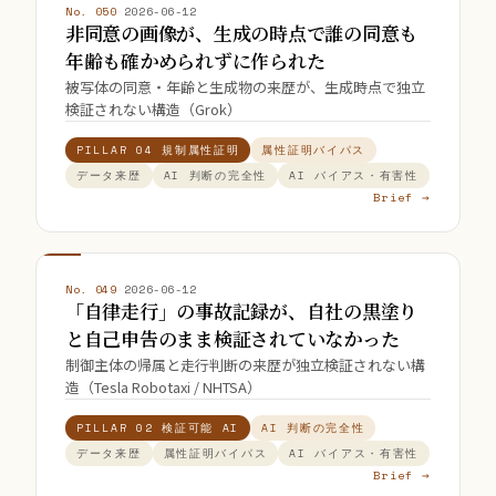
No. 050
·
2026-06-12
非同意の画像が、生成の時点で誰の同意も
年齢も確かめられずに作られた
被写体の同意・年齢と生成物の来歴が、生成時点で独立
検証されない構造（Grok）
PILLAR 04 規制属性証明
属性証明バイパス
データ来歴
AI 判断の完全性
AI バイアス・有害性
Brief →
No. 049
·
2026-06-12
「自律走行」の事故記録が、自社の黒塗り
と自己申告のまま検証されていなかった
制御主体の帰属と走行判断の来歴が独立検証されない構
造（Tesla Robotaxi / NHTSA）
PILLAR 02 検証可能 AI
AI 判断の完全性
データ来歴
属性証明バイパス
AI バイアス・有害性
Brief →