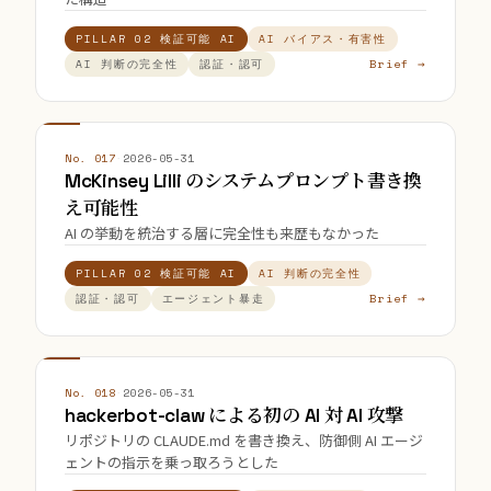
PILLAR 02 検証可能 AI
AI バイアス・有害性
Brief →
AI 判断の完全性
認証・認可
No. 017
·
2026-05-31
McKinsey Lilli のシステムプロンプト書き換
え可能性
AI の挙動を統治する層に完全性も来歴もなかった
PILLAR 02 検証可能 AI
AI 判断の完全性
Brief →
認証・認可
エージェント暴走
No. 018
·
2026-05-31
hackerbot-claw による初の AI 対 AI 攻撃
リポジトリの CLAUDE.md を書き換え、防御側 AI エージ
ェントの指示を乗っ取ろうとした