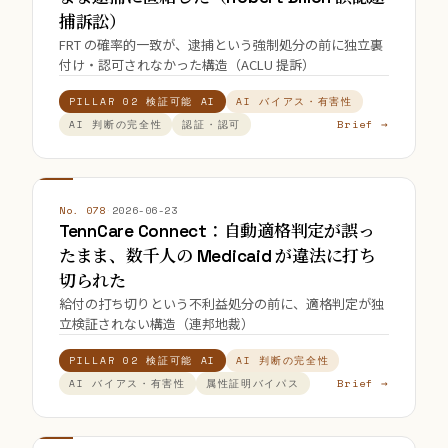
捕訴訟）
FRT の確率的一致が、逮捕という強制処分の前に独立裏
付け・認可されなかった構造（ACLU 提訴）
PILLAR 02 検証可能 AI
AI バイアス・有害性
Brief →
AI 判断の完全性
認証・認可
No. 078
·
2026-06-23
TennCare Connect：自動適格判定が誤っ
たまま、数千人の Medicaid が違法に打ち
切られた
給付の打ち切りという不利益処分の前に、適格判定が独
立検証されない構造（連邦地裁）
PILLAR 02 検証可能 AI
AI 判断の完全性
Brief →
AI バイアス・有害性
属性証明バイパス