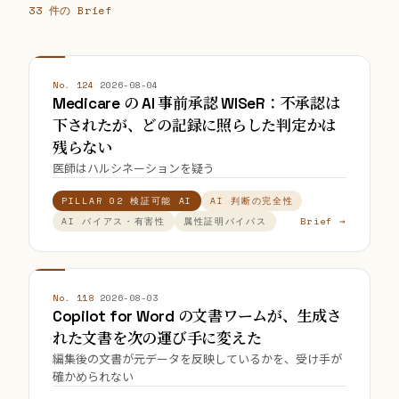
33 件の Brief
No. 124
·
2026-08-04
Medicare の AI 事前承認 WISeR：不承認は
下されたが、どの記録に照らした判定かは
残らない
医師はハルシネーションを疑う
PILLAR 02 検証可能 AI
AI 判断の完全性
Brief →
AI バイアス・有害性
属性証明バイパス
No. 118
·
2026-08-03
Copilot for Word の文書ワームが、生成さ
れた文書を次の運び手に変えた
編集後の文書が元データを反映しているかを、受け手が
確かめられない