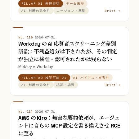
PILLAR 01 来歴証明
データ来歴
Brief →
AI 判断の完全性
エージェント基盤
No. 115
·
2026-07-31
Workday の AI 応募者スクリーニング差別
訴訟：不利益処分は下されたが、その判定
が独立に検証・認可されたかは残らない
Mobley v. Workday
PILLAR 02 検証可能 AI
AI バイアス・有害性
Brief →
AI 判断の完全性
認証・認可
No. 114
·
2026-07-31
AWS の Kiro：無害な要約依頼が、エージェ
ントに自らの MCP 設定を書き換えさせ RCE
に至る