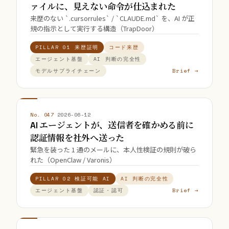
ァイルに、見えない命令が仕込まれた
来歴のない `.cursorrules` / `CLAUDE.md` を、AI が正
規の指示として実行する構造（TrapDoor）
PILLAR 01 来歴証明
コード来歴
エージェント基盤
AI 判断の完全性
Brief →
モデルサプライチェーン
No. 047
·
2026-06-12
AI エージェントが、送信者を確かめる前に
認証情報を社外へ送った
緊急を装った 1 通のメールに、本人性検証の規則が破ら
れた（OpenClaw / Varonis）
PILLAR 02 検証可能 AI
AI 判断の完全性
Brief →
エージェント基盤
認証・認可