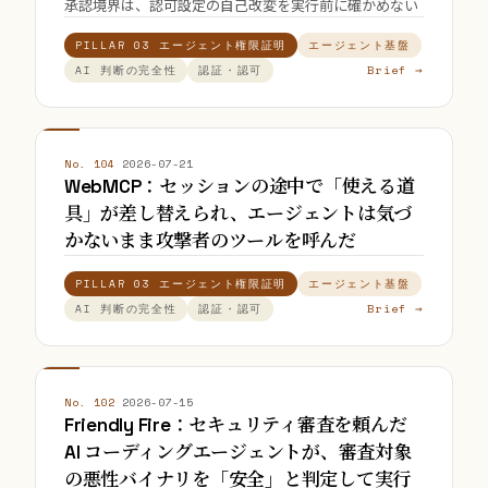
承認境界は、認可設定の自己改変を実行前に確かめない
PILLAR 03 エージェント権限証明
エージェント基盤
Brief →
AI 判断の完全性
認証・認可
No. 104
·
2026-07-21
WebMCP：セッションの途中で「使える道
具」が差し替えられ、エージェントは気づ
かないまま攻撃者のツールを呼んだ
PILLAR 03 エージェント権限証明
エージェント基盤
Brief →
AI 判断の完全性
認証・認可
No. 102
·
2026-07-15
Friendly Fire：セキュリティ審査を頼んだ
AI コーディングエージェントが、審査対象
の悪性バイナリを「安全」と判定して実行