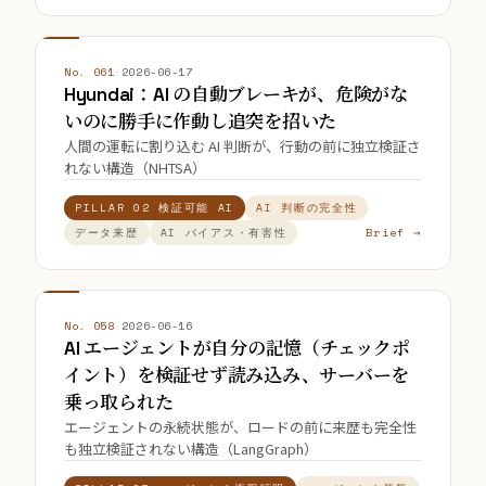
No. 061
·
2026-06-17
Hyundai：AI の自動ブレーキが、危険がな
いのに勝手に作動し追突を招いた
人間の運転に割り込む AI 判断が、行動の前に独立検証さ
れない構造（NHTSA）
PILLAR 02 検証可能 AI
AI 判断の完全性
Brief →
データ来歴
AI バイアス・有害性
No. 058
·
2026-06-16
AI エージェントが自分の記憶（チェックポ
イント）を検証せず読み込み、サーバーを
乗っ取られた
エージェントの永続状態が、ロードの前に来歴も完全性
も独立検証されない構造（LangGraph）