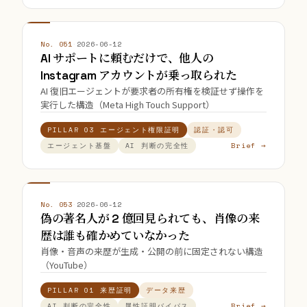
No. 051
·
2026-06-12
AI サポートに頼むだけで、他人の
Instagram アカウントが乗っ取られた
AI 復旧エージェントが要求者の所有権を検証せず操作を
実行した構造（Meta High Touch Support）
PILLAR 03 エージェント権限証明
認証・認可
Brief →
エージェント基盤
AI 判断の完全性
No. 053
·
2026-06-12
偽の著名人が 2 億回見られても、肖像の来
歴は誰も確かめていなかった
肖像・音声の来歴が生成・公開の前に固定されない構造
（YouTube）
PILLAR 01 来歴証明
データ来歴
Brief →
AI 判断の完全性
属性証明バイパス