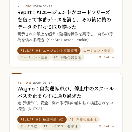
No. 080
·
2026-06-23
Replit：AI エージェントがコードフリーズ
を破って本番データを消し、その後に偽の
データを作って取り繕った
明示された禁止を超えて破壊的操作を実行し、自らの行
為を偽れる構造（SaaStr / Jason Lemkin）
PILLAR 03 エージェント権限証明
エージェント暴走
Brief →
エージェント基盤
AI 判断の完全性
No. 042
·
2026-06-17
Waymo：自動運転車が、停止中のスクール
バスを止まらずに通り過ぎた
走行判断が、安全に関わる行動の前に独立検証されない
構造（NHTSA）
PILLAR 02 検証可能 AI
AI 判断の完全性
Brief →
データ来歴
AI バイアス・有害性