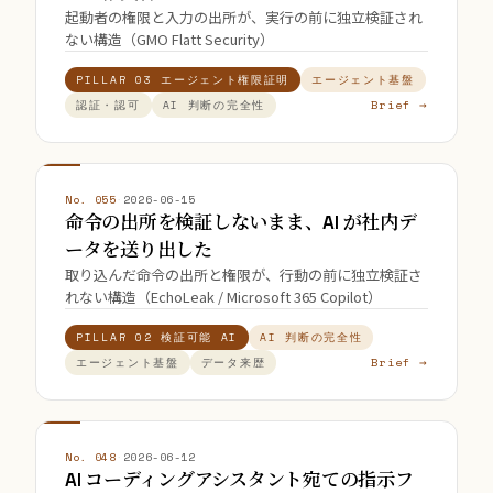
起動者の権限と入力の出所が、実行の前に独立検証され
ない構造（GMO Flatt Security）
PILLAR 03 エージェント権限証明
エージェント基盤
Brief →
認証・認可
AI 判断の完全性
No. 055
·
2026-06-15
命令の出所を検証しないまま、AI が社内デ
ータを送り出した
取り込んだ命令の出所と権限が、行動の前に独立検証さ
れない構造（EchoLeak / Microsoft 365 Copilot）
PILLAR 02 検証可能 AI
AI 判断の完全性
Brief →
エージェント基盤
データ来歴
No. 048
·
2026-06-12
AI コーディングアシスタント宛ての指示フ