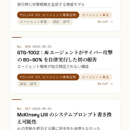
実行時に攻撃戦略を生成する脅威モデル
PILLAR 03 エージェント権限証明
エージェント暴走
Brief →
エージェント基盤
認証・認可
No. 009
·
2026-05-31
GTG-1002：AI エージェントがサイバー攻撃
の 80–90% を自律実行した初の報告
エージェント権限が独立検証されない構造
PILLAR 03 エージェント権限証明
エージェント暴走
Brief →
認証・認可
No. 017
·
2026-05-31
McKinsey Lilli のシステムプロンプト書き換
え可能性
AI の挙動を統治する層に完全性も来歴もなかった