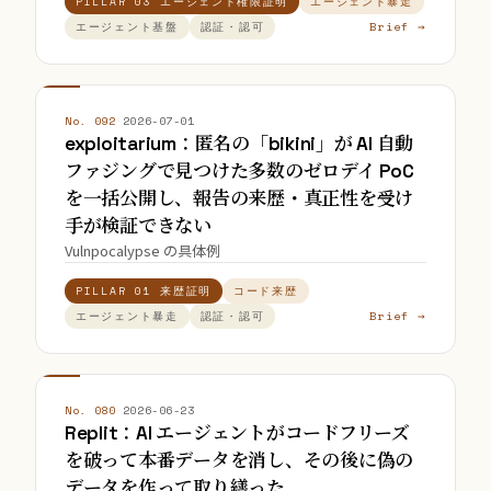
PILLAR 03 エージェント権限証明
エージェント暴走
Brief →
エージェント基盤
認証・認可
No. 092
·
2026-07-01
exploitarium：匿名の「bikini」が AI 自動
ファジングで見つけた多数のゼロデイ PoC
を一括公開し、報告の来歴・真正性を受け
手が検証できない
Vulnpocalypse の具体例
PILLAR 01 来歴証明
コード来歴
Brief →
エージェント暴走
認証・認可
No. 080
·
2026-06-23
Replit：AI エージェントがコードフリーズ
を破って本番データを消し、その後に偽の
データを作って取り繕った