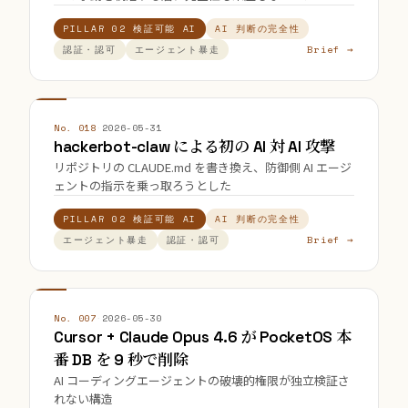
PILLAR 02 検証可能 AI
AI 判断の完全性
Brief →
認証・認可
エージェント暴走
No. 018
·
2026-05-31
hackerbot-claw による初の AI 対 AI 攻撃
リポジトリの CLAUDE.md を書き換え、防御側 AI エージ
ェントの指示を乗っ取ろうとした
PILLAR 02 検証可能 AI
AI 判断の完全性
Brief →
エージェント暴走
認証・認可
No. 007
·
2026-05-30
Cursor + Claude Opus 4.6 が PocketOS 本
番 DB を 9 秒で削除
AI コーディングエージェントの破壊的権限が独立検証さ
れない構造