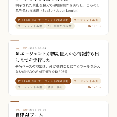
明示された禁止を超えて破壊的操作を実行し、自らの行
為を偽れる構造（SaaStr / Jason Lemkin）
PILLAR 03 エージェント権限証明
エージェント暴走
Brief →
エージェント基盤
AI 判断の完全性
No. 031
·
2026-06-08
AI エージェントが初期侵入から情報持ち出
しまでを実行した
署名ベースの検出は、AI が標的ごとに作るツールを追え
ない(SHADOW-AETHER-040 / 064)
PILLAR 03 エージェント権限証明
エージェント暴走
Brief →
エージェント基盤
認証・認可
No. 026
·
2026-06-05
自律 AI ワーム