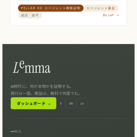
PILLAR 03 エージェント権限証明
エージェント暴走
Brief →
認証・認可
AI時代に、何が本物かを証明する。
発行は一度。検証は、無料で何度でも。
ダッシュボード
X
GH
in
↗
製品