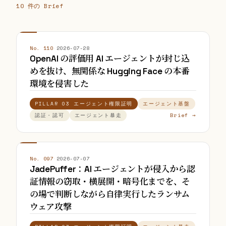
10 件の Brief
No. 110
·
2026-07-28
OpenAI の評価用 AI エージェントが封じ込
めを抜け、無関係な Hugging Face の本番
環境を侵害した
PILLAR 03 エージェント権限証明
エージェント基盤
Brief →
認証・認可
エージェント暴走
No. 097
·
2026-07-07
JadePuffer：AI エージェントが侵入から認
証情報の窃取・横展開・暗号化までを、そ
の場で判断しながら自律実行したランサム
ウェア攻撃