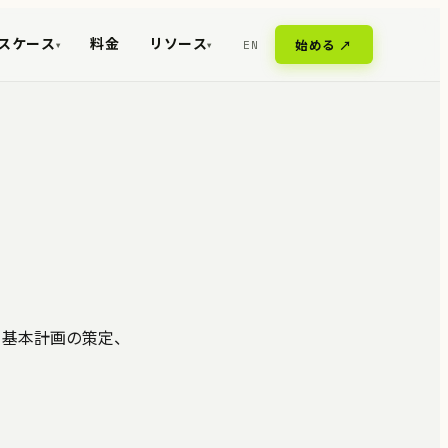
スケース
料金
リソース
EN
始める ↗
▾
▾
AI 基本計画の策定、