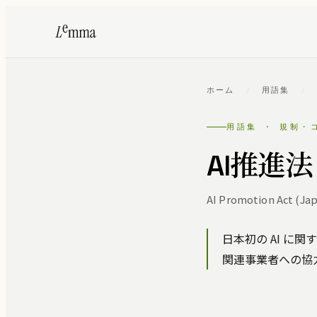
ホーム
/
用語集
/
用語集 · 規制・
AI推進法
AI Promotion Act (Jap
日本初の AI に関
関連事業者への協