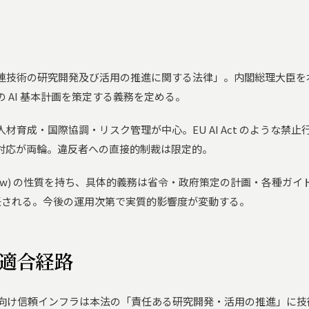
連技術の研究開発及び活用の推進に関する法律」。内閣総理大臣を本
 AI 基本計画を策定する義務を定める。
材育成・国際協調・リスク管理が中心。EU AI Act のような禁
対応が両輪。違反者への直接的制裁は限定的。
on Law) の性質を持ち、具体的義務は省令・政府策定の計画・各種ガイド
委任される。今後の運用次第で実質的影響度が変動する。
の適合経路
 AI 向け信頼インフラは本法の「責任ある研究開発・活用の推進」に