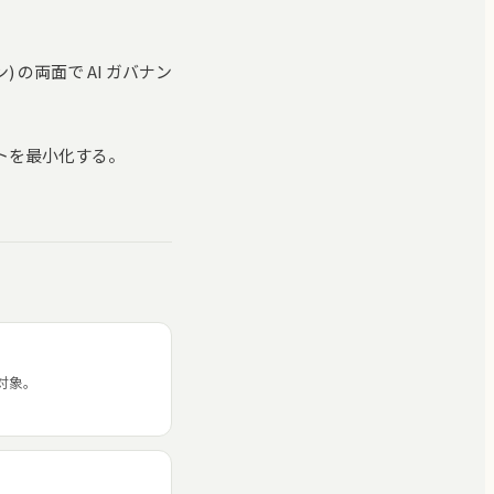
 の両面で AI ガバナン
トを最小化する。
対象。