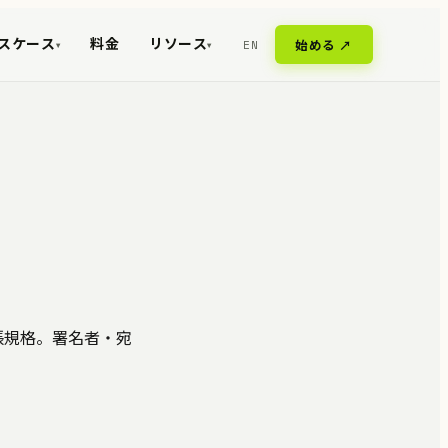
スケース
料金
リソース
EN
始める ↗
▾
▾
拡張規格。署名者・宛