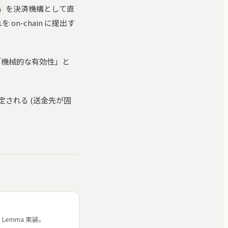
を決済機構として直
n
 on-chain に提出す
の「機械的な有効性」と
される (送金先が固
 Lemma 実装。