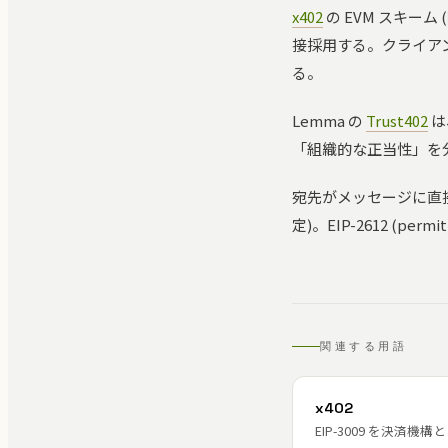
x402
の EVM スキーム (
接採用する。クライアント
る。
Lemma の
Trust402
は
「組織的な正当性」を
宛先がメッセージに直
定)。EIP-2612 (pe
関連する用語
x402
EIP-3009 を決済機